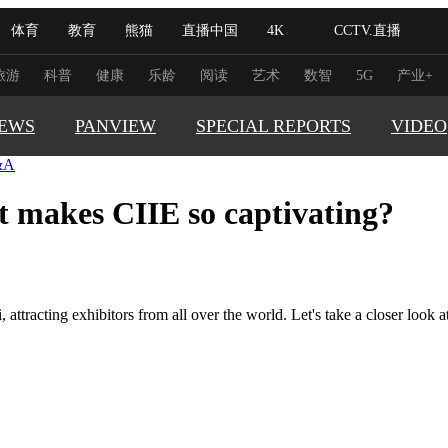
体育
教育
熊猫
直播中国
4K
CCTV.直播
式妙语
主持人
下载央视影音
热解读
天天学习
旅游
科普
健康
乐龄
阅读
艺术
数智
5G
产业+
EWS
PANVIEW
SPECIAL REPORTS
VIDEO
纪录片网
国家大剧院
大型活动
&A
t makes CIIE so captivating?
GLOBAL
科技
法治
文娱
人物
公益
图片
TRENDI
习式妙语
央视快评
央视网评
光华锐评
锋面
CHINA 
频道
VR/AR
4K专区
全景新闻
CHINA F
tracting exhibitors from all over the world. Let's take a closer look at 
THIS IS 
请入列
人生第一次
人生第二次
REAL XI
冬奥会
CBA
NBA
中超
国足
国际足球
网球
综
体育江湖
文化体育
冰雪道路
足球道路