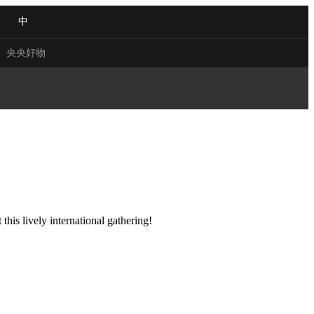
中
央央好物
 VIEW
NG
Q&A
ACE
this lively international gathering!
CHINA
NJIANG
合体育
亚冬会