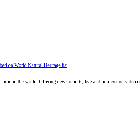
央博
非遗
文化
旅游
科普
健康
乐龄
阅读
云起
超级工厂
智敬中国
全民健康
颜选攻略
海洋
热播榜
总台企业白名单
bed on World Natural Heritage list
around the world. Offering news reports, live and on-demand video co