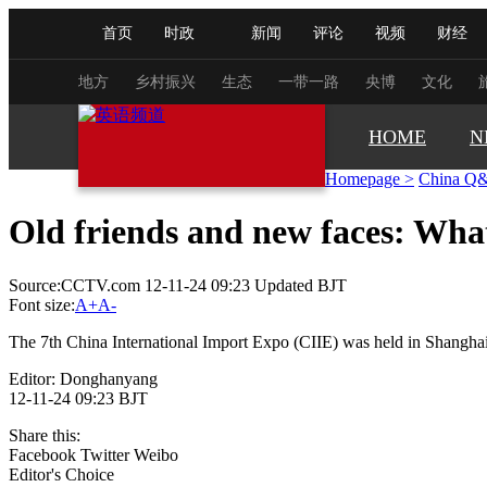
首页
时政
新闻
评论
视频
财经
人民领袖习近平
直播
海外频道
片库
iPanda
栏目大全
联播+
English
中国领导人
节目单
Монгол
听音
央视快评
微视频
习
地方
乡村振兴
生态
一带一路
央博
文化
HOME
N
总台春晚
网络春晚
共产党员网
秧纪录
Homepage
>
China Q
Old friends and new faces: Wha
新闻
国内
国际
评论
经济
军事
Source:CCTV.com 12-11-24 09:23 Updated BJT
人民领袖习近平
联播+
热解读
天天学习
Font size:
A+
A-
视频
小央视频
小央直播
直播中国
熊猫
The 7th China International Import Expo (CIIE) was held in Shanghai, at
现场
前线
比划
快看
蓝海中国
新兵
Editor: Donghanyang
12-11-24 09:23 BJT
体育
直播
竞猜
2026年世界杯
2026年
Share this:
Facebook
Twitter
Weibo
VIP会员
CCTV奥林匹克频道
生活体育大会
Editor's Choice