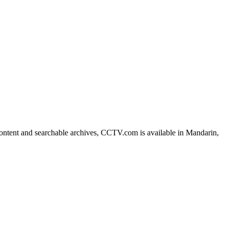
艺术
汽车
数智
5G
产业+
时尚
天气
才艺
网展
央央好物
ntent and searchable archives, CCTV.com is available in Mandarin,