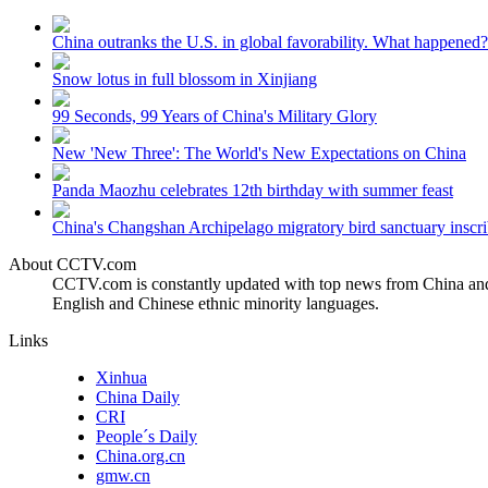
财经
教育
乡村振兴
生态环境
一带一路
China outranks the U.S. in global favorability. What happened?
大国智造
大国展会
大国保险
云顶对话
Snow lotus in full blossom in Xinjiang
99 Seconds, 99 Years of China's Military Glory
New 'New Three': The World's New Expectations on China
Panda Maozhu celebrates 12th birthday with summer feast
CCTV.节目官网
直播
节目单
栏目
片库
China's Changshan Archipelago migratory bird sanctuary inscri
About CCTV.com
CCTV.com is constantly updated with top news from China and 
English and Chinese ethnic minority languages.
Links
Xinhua
China Daily
CRI
People´s Daily
China.org.cn
gmw.cn