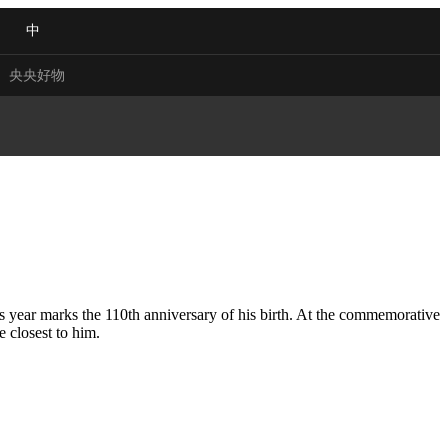
中
央央好物
 VIEW
NG
Q&A
ACE
s year marks the 110th anniversary of his birth. At the commemorative
 closest to him.
CHINA
NJIANG
合体育
亚冬会