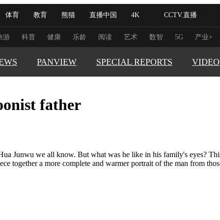
体育
教育
熊猫
直播中国
4K
CCTV.直播
式妙语
主持人
下载央视影音
热解读
天天学习
旅游
科普
健康
乐龄
阅读
艺术
数智
5G
产业+
EWS
PANVIEW
SPECIAL REPORTS
VIDEO
纪录片网
国家大剧院
大型活动
onist father
GLOBAL
科技
法治
文娱
人物
公益
图片
TRENDI
习式妙语
央视快评
央视网评
光华锐评
锋面
CHINA 
频道
VR/AR
4K专区
全景新闻
CHINA F
r Hua Junwu we all know. But what was he like in his family's eyes? Thi
ece together a more complete and warmer portrait of the man from those
THIS IS 
请入列
人生第一次
人生第二次
REAL XI
冬奥会
CBA
NBA
中超
国足
国际足球
网球
综
体育江湖
文化体育
冰雪道路
足球道路