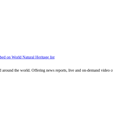
央博
非遗
文化
旅游
科普
健康
乐龄
阅读
云起
超级工厂
智敬中国
全民健康
颜选攻略
海洋
热播榜
总台企业白名单
bed on World Natural Heritage list
around the world. Offering news reports, live and on-demand video co