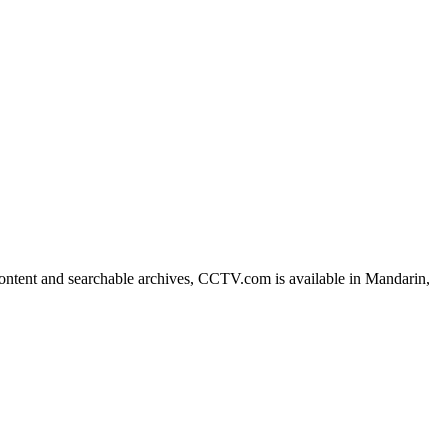
艺术
汽车
数智
5G
产业+
时尚
天气
才艺
网展
央央好物
ntent and searchable archives, CCTV.com is available in Mandarin,