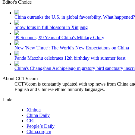
Editor's Choice
财经
教育
乡村振兴
生态环境
一带一路
China outranks the U.S. in global favorability. What happened?
大国智造
大国展会
大国保险
云顶对话
Snow lotus in full blossom in Xinjiang
99 Seconds, 99 Years of China's Military Glory
New 'New Three': The World's New Expectations on China
Panda Maozhu celebrates 12th birthday with summer feast
CCTV.节目官网
直播
节目单
栏目
片库
China's Changshan Archipelago migratory bird sanctuary inscri
About CCTV.com
CCTV.com is constantly updated with top news from China and 
English and Chinese ethnic minority languages.
Links
Xinhua
China Daily
CRI
People´s Daily
China.org.cn