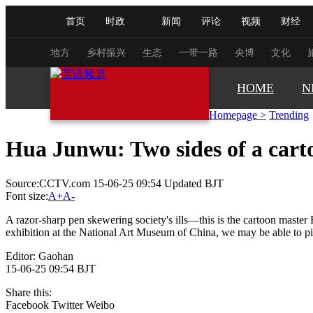
首页
时政
新闻
评论
视频
财经
人民领袖习近平
直播
海外频道
片库
iPanda
栏目大全
联播+
English
中国领导人
节目单
Монгол
听音
央视快评
微视频
习
地方
乡村振兴
生态
一带一路
央博
文化
HOME
N
总台春晚
网络春晚
共产党员网
秧纪录
Homepage
>
Trending
Hua Junwu: Two sides of a carto
新闻
国内
国际
评论
经济
军事
Source:CCTV.com 15-06-25 09:54 Updated BJT
人民领袖习近平
联播+
热解读
天天学习
Font size:
A+
A-
视频
小央视频
小央直播
直播中国
熊猫
A razor-sharp pen skewering society's ills—this is the cartoon maste
exhibition at the National Art Museum of China, we may be able to pi
现场
前线
比划
快看
蓝海中国
新兵
Editor: Gaohan
15-06-25 09:54 BJT
体育
直播
竞猜
2026年世界杯
2026年
Share this:
VIP会员
CCTV奥林匹克频道
生活体育大会
Facebook
Twitter
Weibo