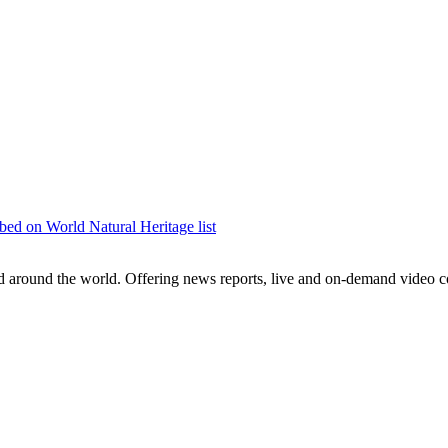
央博
非遗
文化
旅游
科普
健康
乐龄
阅读
云起
超级工厂
智敬中国
全民健康
颜选攻略
海洋
热播榜
总台企业白名单
bed on World Natural Heritage list
around the world. Offering news reports, live and on-demand video co