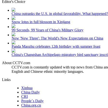
Editor's Choice
财经
教育
乡村振兴
生态环境
一带一路
China outranks the U.S. in global favorability. What happened?
大国智造
大国展会
大国保险
云顶对话
Snow lotus in full blossom in Xinjiang
99 Seconds, 99 Years of China's Military Glory
New 'New Three': The World's New Expectations on China
Panda Maozhu celebrates 12th birthday with summer feast
CCTV.节目官网
直播
节目单
栏目
片库
China's Changshan Archipelago migratory bird sanctuary inscri
About CCTV.com
CCTV.com is constantly updated with top news from China and 
English and Chinese ethnic minority languages.
Links
Xinhua
China Daily
CRI
People´s Daily
China.org.cn