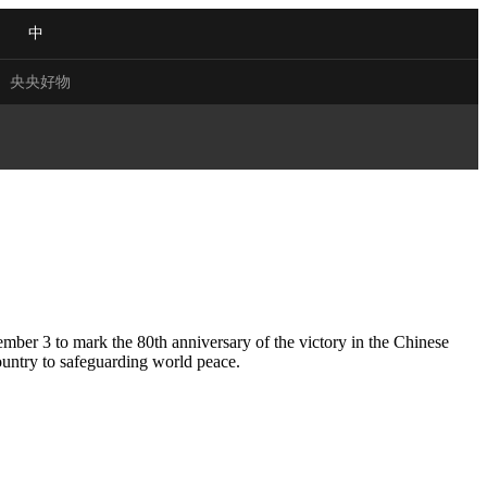
中
央央好物
 VIEW
NG
Q&A
ACE
mber 3 to mark the 80th anniversary of the victory in the Chinese
untry to safeguarding world peace.
CHINA
NJIANG
合体育
亚冬会