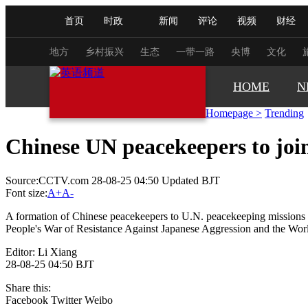
首页
时政
新闻
评论
视频
财经
人民领袖习近平
直播
海外频道
片库
iPanda
栏目大全
联播+
English
中国领导人
节目单
Монгол
听音
央视快评
微视频
习
地方
乡村振兴
生态
一带一路
央博
文化
HOME
N
总台春晚
网络春晚
共产党员网
秧纪录
Homepage
>
Trending
Chinese UN peacekeepers to joi
新闻
国内
国际
评论
经济
军事
Source:CCTV.com 28-08-25 04:50 Updated BJT
人民领袖习近平
联播+
热解读
天天学习
Font size:
A+
A-
视频
小央视频
小央直播
直播中国
熊猫
A formation of Chinese peacekeepers to U.N. peacekeeping missions wi
People's War of Resistance Against Japanese Aggression and the Worl
现场
前线
比划
快看
蓝海中国
新兵
Editor: Li Xiang
28-08-25 04:50 BJT
体育
直播
竞猜
2026年世界杯
2026年
Share this:
VIP会员
CCTV奥林匹克频道
生活体育大会
Facebook
Twitter
Weibo