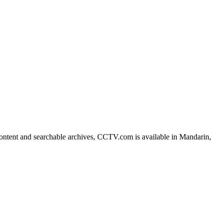
艺术
汽车
数智
5G
产业+
时尚
天气
才艺
网展
央央好物
ntent and searchable archives, CCTV.com is available in Mandarin,