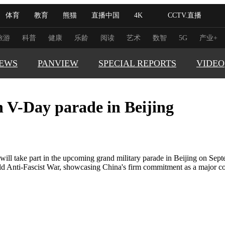
体育
教育
熊猫
直播中国
4K
CCTV.直播
式妙语
主持人
下载央视影音
热解读
天天学习
旅游
科普
健康
乐龄
阅读
艺术
数智
5G
产业+
EWS
PANVIEW
SPECIAL REPORTS
VIDEO
纪录片网
国家大剧院
大型活动
n V-Day parade in Beijing
GLOBAL
科技
法治
文娱
人物
公益
图片
TRENDI
习式妙语
央视快评
央视网评
光华锐评
锋面
CHINA 
频道
VR/AR
4K专区
全景新闻
CHINA F
ll take part in the upcoming grand military parade in Beijing on Septe
d Anti-Fascist War, showcasing China's firm commitment as a major co
THIS IS 
请入列
人生第一次
人生第二次
REAL XI
冬奥会
CBA
NBA
中超
国足
国际足球
网球
综
体育江湖
文化体育
冰雪道路
足球道路