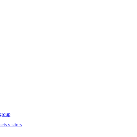
 group
cts visitors