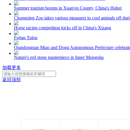
Summer tourism booms in Xuan'en County, China's Hubei
Chongqing Zoo takes various measures to cool animals off dur
Horse racing competition kicks off in China's Xizang
Fujian Tulou
Qiandongnan Miao and Dong Autonomous Prefecture celebrates
Nature's red stone masterpiece in Inner Mongolia
加载更多
返回顶部