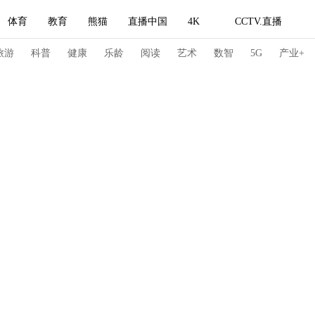
体育
教育
熊猫
直播中国
4K
CCTV.直播
式妙语
主持人
下载央视影音
热解读
天天学习
旅游
科普
健康
乐龄
阅读
艺术
数智
5G
产业+
纪录片网
国家大剧院
大型活动
科技
法治
文娱
人物
公益
图片
习式妙语
央视快评
央视网评
光华锐评
锋面
频道
VR/AR
4K专区
全景新闻
请入列
人生第一次
人生第二次
冬奥会
CBA
NBA
中超
国足
国际足球
网球
综
体育江湖
文化体育
冰雪道路
足球道路