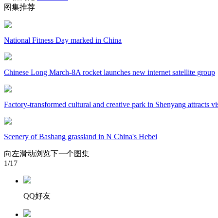
图集推荐
财经
教育
乡村振兴
生态环境
一带一路
大国智造
大国展会
大国保险
云顶对话
National Fitness Day marked in China
Chinese Long March-8A rocket launches new internet satellite group
CCTV.节目官网
直播
节目单
栏目
片库
Factory-transformed cultural and creative park in Shenyang attracts vi
Scenery of Bashang grassland in N China's Hebei
向左滑动浏览下一个图集
1
/17
QQ好友