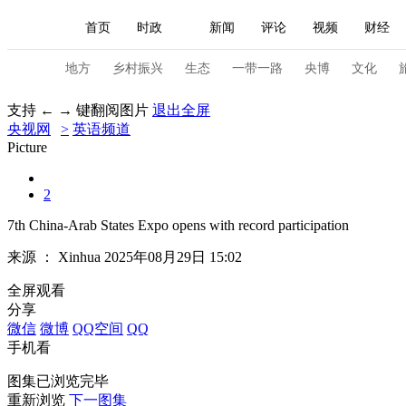
首页
时政
新闻
评论
视频
财经
人民领袖习近平
直播
海外频道
片库
iPanda
栏目大全
联播+
English
中国领导人
节目单
Монгол
听音
央视快评
微视频
习
地方
乡村振兴
生态
一带一路
央博
文化
支持 ← → 键翻阅图片
退出全屏
央视网
>
英语频道
总台春晚
网络春晚
共产党员网
秧纪录
Picture
2
新闻
国内
国际
评论
经济
军事
7th China-Arab States Expo opens with record participation
人民领袖习近平
联播+
热解读
天天学习
来源 ：
Xinhua
2025年08月29日 15:02
视频
小央视频
小央直播
直播中国
熊猫
全屏观看
分享
现场
前线
比划
快看
蓝海中国
新兵
微信
微博
QQ空间
QQ
手机看
体育
直播
竞猜
2026年世界杯
2026年
图集已浏览完毕
VIP会员
CCTV奥林匹克频道
生活体育大会
重新浏览
下一图集