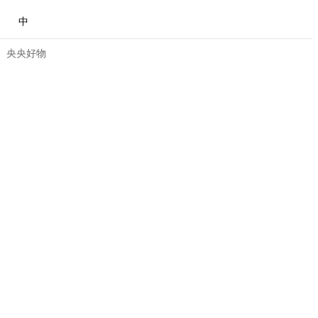
中
央央好物
合体育
亚冬会