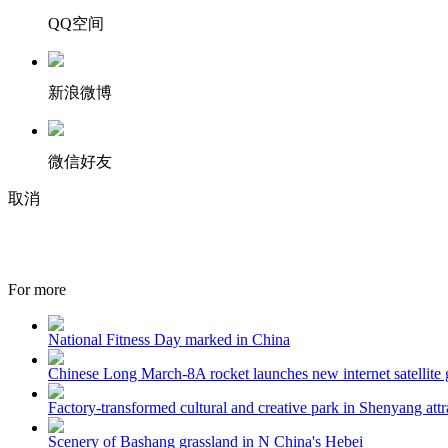
QQ空间
新浪微博
微信好友
取消
For more
National Fitness Day marked in China
Chinese Long March-8A rocket launches new internet satellite
Factory-transformed cultural and creative park in Shenyang attra
Scenery of Bashang grassland in N China's Hebei