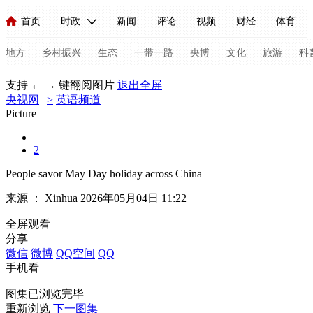
首页
时政
新闻
评论
视频
财经
体育
人民领袖习近平
直播
海外频道
片库
iPanda
栏目大全
联播+
English
中国领导人
节目单
Монгол
听音
央视快评
微视频
习式妙语
主持人
地方
乡村振兴
生态
一带一路
央博
文化
旅游
科
支持 ← → 键翻阅图片
退出全屏
央视网
总台春晚
>
英语频道
网络春晚
共产党员网
秧纪录
纪录片网
Picture
2
新闻
国内
国际
评论
经济
军事
科技
法
People savor May Day holiday across China
人民领袖习近平
联播+
热解读
天天学习
习式妙语
来源 ：
Xinhua
2026年05月04日 11:22
视频
小央视频
小央直播
直播中国
熊猫频道
V
全屏观看
分享
现场
前线
比划
快看
蓝海中国
新兵请入列
微信
微博
QQ空间
QQ
手机看
体育
直播
竞猜
2026年世界杯
2026年冬奥会
C
图集已浏览完毕
VIP会员
CCTV奥林匹克频道
生活体育大会
体育江湖
重新浏览
下一图集