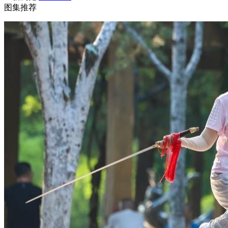
图集推荐
财经
教育
乡村振兴
生态环境
一带一路
央博
大国智造
大国展会
大国保险
云顶对话
云起
超
CCTV.节目官网
直播
节目单
栏目
片库
热播榜