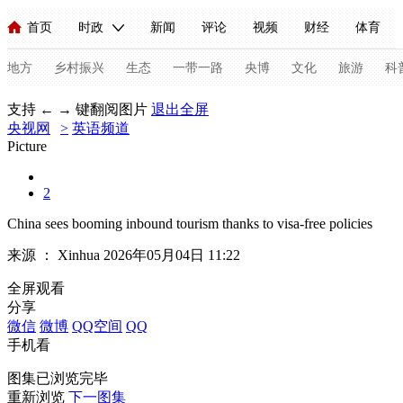
首页
时政
新闻
评论
视频
财经
体育
人民领袖习近平
直播
海外频道
片库
iPanda
栏目大全
联播+
English
中国领导人
节目单
Монгол
听音
央视快评
微视频
习式妙语
主持人
地方
乡村振兴
生态
一带一路
央博
文化
旅游
科
支持 ← → 键翻阅图片
退出全屏
央视网
总台春晚
>
英语频道
网络春晚
共产党员网
秧纪录
纪录片网
Picture
2
新闻
国内
国际
评论
经济
军事
科技
法
China sees booming inbound tourism thanks to visa-free policies
人民领袖习近平
联播+
热解读
天天学习
习式妙语
来源 ：
Xinhua
2026年05月04日 11:22
视频
小央视频
小央直播
直播中国
熊猫频道
V
全屏观看
分享
现场
前线
比划
快看
蓝海中国
新兵请入列
微信
微博
QQ空间
QQ
手机看
体育
直播
竞猜
2026年世界杯
2026年冬奥会
C
图集已浏览完毕
VIP会员
CCTV奥林匹克频道
生活体育大会
体育江湖
重新浏览
下一图集