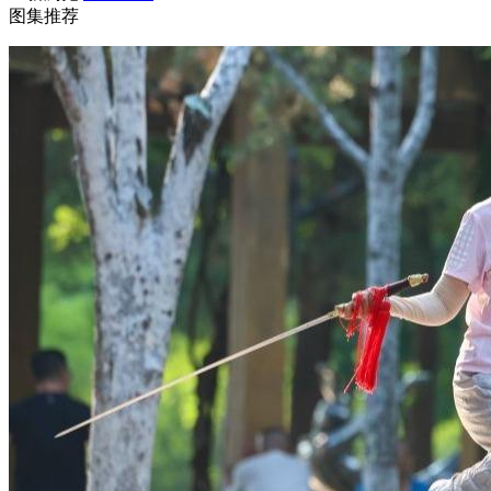
图集推荐
财经
教育
乡村振兴
生态环境
一带一路
央博
大国智造
大国展会
大国保险
云顶对话
云起
超
CCTV.节目官网
直播
节目单
栏目
片库
热播榜