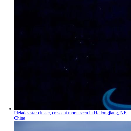
Pleiades star cluster, crescent moon seen in Heilongjiang, NE
China