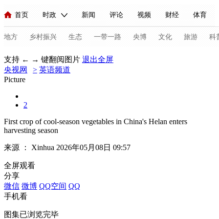
首页
时政
新闻
评论
视频
财经
体育
人民领袖习近平
直播
海外频道
片库
iPanda
栏目大全
联播+
English
中国领导人
节目单
Монгол
听音
央视快评
微视频
习式妙语
主持人
地方
乡村振兴
生态
一带一路
央博
文化
旅游
科
支持 ← → 键翻阅图片
退出全屏
央视网
总台春晚
>
英语频道
网络春晚
共产党员网
秧纪录
纪录片网
Picture
2
新闻
国内
国际
评论
经济
军事
科技
法
First crop of cool-season vegetables in China's Helan enters
人民领袖习近平
联播+
热解读
天天学习
习式妙语
harvesting season
来源 ：
Xinhua
2026年05月08日 09:57
视频
小央视频
小央直播
直播中国
熊猫频道
V
全屏观看
现场
前线
比划
快看
蓝海中国
新兵请入列
分享
微信
微博
QQ空间
QQ
体育
直播
竞猜
2026年世界杯
2026年冬奥会
C
手机看
VIP会员
CCTV奥林匹克频道
生活体育大会
体育江湖
图集已浏览完毕