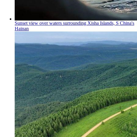
Sunset view over waters surrounding Xisha Islands, S China's
Hainan