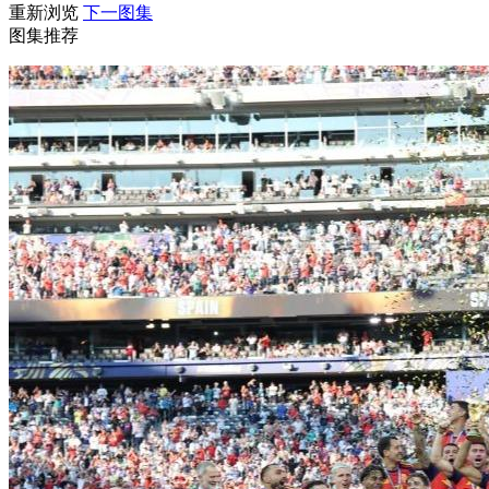
重新浏览
下一图集
财经
教育
乡村振兴
生态环境
一带一路
央博
图集推荐
大国智造
大国展会
大国保险
云顶对话
云起
超
CCTV.节目官网
直播
节目单
栏目
片库
热播榜