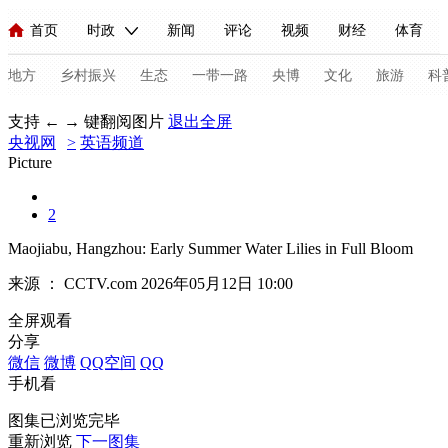
首页
时政
新闻
评论
视频
财经
体育
人民领袖习近平
直播
海外频道
片库
iPanda
栏目大全
联播+
English
中国领导人
节目单
Монгол
听音
央视快评
微视频
习式妙语
主持人
地方
乡村振兴
生态
一带一路
央博
文化
旅游
科
支持 ← → 键翻阅图片
退出全屏
央视网
总台春晚
>
英语频道
网络春晚
共产党员网
秧纪录
纪录片网
Picture
2
新闻
国内
国际
评论
经济
军事
科技
法
Maojiabu, Hangzhou: Early Summer Water Lilies in Full Bloom
人民领袖习近平
联播+
热解读
天天学习
习式妙语
来源 ：
CCTV.com
2026年05月12日 10:00
视频
小央视频
小央直播
直播中国
熊猫频道
V
全屏观看
分享
现场
前线
比划
快看
蓝海中国
新兵请入列
微信
微博
QQ空间
QQ
手机看
体育
直播
竞猜
2026年世界杯
2026年冬奥会
C
图集已浏览完毕
VIP会员
CCTV奥林匹克频道
生活体育大会
体育江湖
重新浏览
下一图集