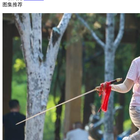
图集推荐
财经
教育
乡村振兴
生态环境
一带一路
央博
大国智造
大国展会
大国保险
云顶对话
云起
超
CCTV.节目官网
直播
节目单
栏目
片库
热播榜