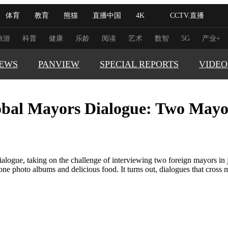
体育
教育
熊猫
直播中国
4K
CCTV.直播
式妙语
主持人
下载央视影音
热解读
天天学习
旅游
科普
健康
乐龄
阅读
艺术
数智
5G
产业+
EWS
PANVIEW
SPECIAL REPORTS
VIDEO
纪录片网
国家大剧院
大型活动
obal Mayors Dialogue: Two Mayor
GLOBAL
科技
法治
文娱
人物
公益
图片
TRENDI
习式妙语
央视快评
央视网评
光华锐评
锋面
CHINA 
频道
VR/AR
4K专区
全景新闻
CHINA F
ogue, taking on the challenge of interviewing two foreign mayors in j
ne photo albums and delicious food. It turns out, dialogues that cross
THIS IS 
请入列
人生第一次
人生第二次
REAL XI
冬奥会
CBA
NBA
中超
国足
国际足球
网球
综
体育江湖
文化体育
冰雪道路
足球道路