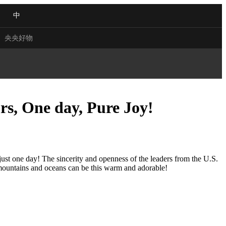
中
央央好物
s, One day, Pure Joy!
 VIEW
NG
Q&A
ACE
ust one day! The sincerity and openness of the leaders from the U.S.
 mountains and oceans can be this warm and adorable!
CHINA
NJIANG
合体育
亚冬会