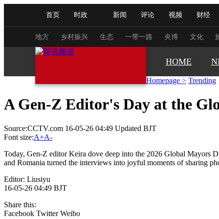
首页
时政
新闻
评论
视频
财经
人民领袖习近平
直播
海外频道
片库
iPanda
栏目大全
联播+
English
中国领导人
节目单
Монгол
听音
央视快评
微视频
习
地方
乡村振兴
生态
一带一路
央博
文化
HOME
N
总台春晚
网络春晚
共产党员网
秧纪录
Homepage
>
Trending
A Gen-Z Editor's Day at the Gl
新闻
国内
国际
评论
经济
军事
Source:CCTV.com 16-05-26 04:49 Updated BJT
人民领袖习近平
联播+
热解读
天天学习
Font size:
A+
A-
视频
小央视频
小央直播
直播中国
熊猫
Today, Gen-Z editor Keira dove deep into the 2026 Global Mayors Dial
and Romania turned the interviews into joyful moments of sharing pho
现场
前线
比划
快看
蓝海中国
新兵
Editor: Liusiyu
16-05-26 04:49 BJT
体育
直播
竞猜
2026年世界杯
2026年
Share this:
VIP会员
CCTV奥林匹克频道
生活体育大会
Facebook
Twitter
Weibo