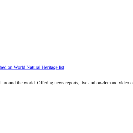
央博
非遗
文化
旅游
科普
健康
乐龄
阅读
云起
超级工厂
智敬中国
全民健康
颜选攻略
海洋
热播榜
总台企业白名单
bed on World Natural Heritage list
around the world. Offering news reports, live and on-demand video co