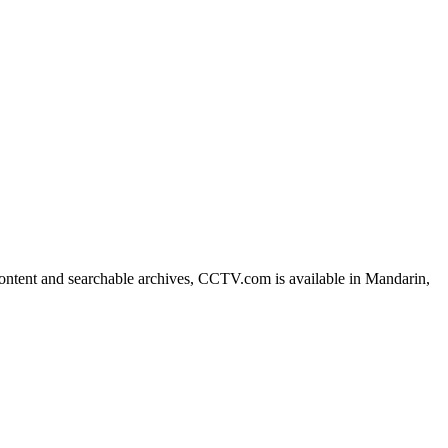
艺术
汽车
数智
5G
产业+
时尚
天气
才艺
网展
央央好物
ntent and searchable archives, CCTV.com is available in Mandarin,