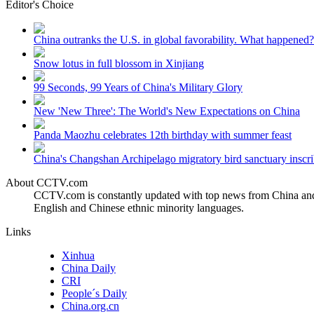
Editor's Choice
财经
教育
乡村振兴
生态环境
一带一路
China outranks the U.S. in global favorability. What happened?
大国智造
大国展会
大国保险
云顶对话
Snow lotus in full blossom in Xinjiang
99 Seconds, 99 Years of China's Military Glory
New 'New Three': The World's New Expectations on China
Panda Maozhu celebrates 12th birthday with summer feast
CCTV.节目官网
直播
节目单
栏目
片库
China's Changshan Archipelago migratory bird sanctuary inscri
About CCTV.com
CCTV.com is constantly updated with top news from China and 
English and Chinese ethnic minority languages.
Links
Xinhua
China Daily
CRI
People´s Daily
China.org.cn