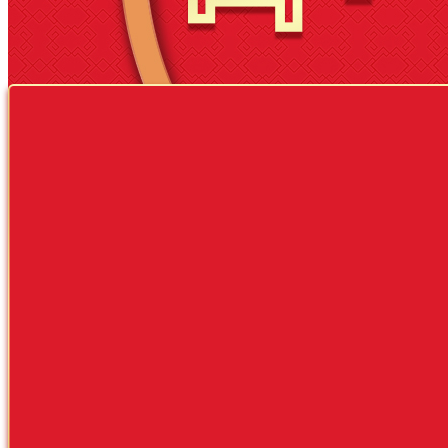
财经
教育
乡村振兴
生态环境
一带一路
央博
大国智造
大国展会
大国保险
云顶对话
云起
CCTV.节目官网
直播
节目单
栏目
片库
热播