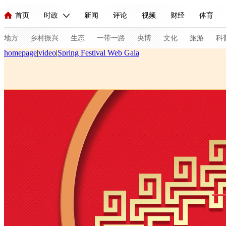
首页
时政
新闻
评论
视频
财经
体育
人民领袖习近平
直播
海外频道
片库
iPanda
栏目大全
联播+
English
中国领导人
节目单
Монгол
听音
央视快评
微视频
习式妙语
主持人
地方
乡村振兴
生态
一带一路
央博
文化
旅游
科
homepage
|
video
|
Spring Festival Web Gala
总台春晚
网络春晚
共产党员网
秧纪录
纪录片网
新闻
国内
国际
评论
经济
军事
科技
人民领袖习近平
联播+
热解读
天天学习
习式妙语
视频
小央视频
小央直播
直播中国
熊猫频道
V
现场
前线
比划
快看
蓝海中国
新兵请入列
体育
直播
竞猜
2026年世界杯
2026年冬奥会
C
VIP会员
CCTV奥林匹克频道
生活体育大会
体育江湖