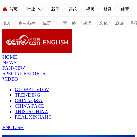
首页
时政
新闻
评论
视频
财经
体育
人民领袖习近平
直播
海外频道
片库
iPanda
栏目大全
联播+
English
中国领导人
节目单
Монгол
听音
央视快评
微视频
习式妙语
主持人
地方
乡村振兴
生态
一带一路
央博
文化
旅游
科
总台春晚
网络春晚
共产党员网
秧纪录
纪录片网
HOME
NEWS
PANVIEW
新闻
国内
国际
评论
经济
军事
科技
法
SPECIAL REPORTS
VIDEO
人民领袖习近平
联播+
热解读
天天学习
习式妙语
GLOBAL VIEW
TRENDING
视频
小央视频
小央直播
直播中国
熊猫频道
V
CHINA Q&A
CHINA FACE
现场
前线
比划
快看
蓝海中国
新兵请入列
THIS IS CHINA
REAL XINJIANG
体育
直播
竞猜
2026年世界杯
2026年冬奥会
C
ENGLISH
VIP会员
CCTV奥林匹克频道
生活体育大会
体育江湖