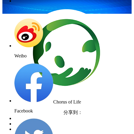
财经
教育
乡村振兴
生态环境
一带一路
央博
大国智造
大国展会
大国保险
云顶对话
云起
超
Weibo
CCTV.节目官网
直播
节目单
栏目
片库
收视榜
Chorus of Life
Facebook
分享到：